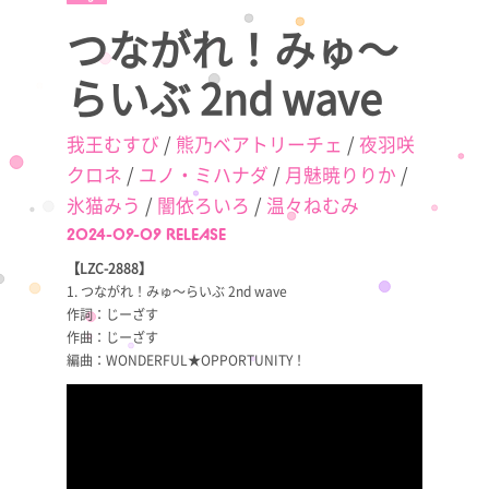
つながれ！みゅ～
らいぶ 2nd wave
我王むすび
/
熊乃ベアトリーチェ
/
夜羽咲
クロネ
/
ユノ・ミハナダ
/
月魅暁りりか
/
氷猫みう
/
闇依ろいろ
/
温々ねむみ
2024-09-09 RELEASE
【LZC-2888】
1. つながれ！みゅ～らいぶ 2nd wave
作詞：じーざす
作曲：じーざす
編曲：WONDERFUL★OPPORTUNITY！