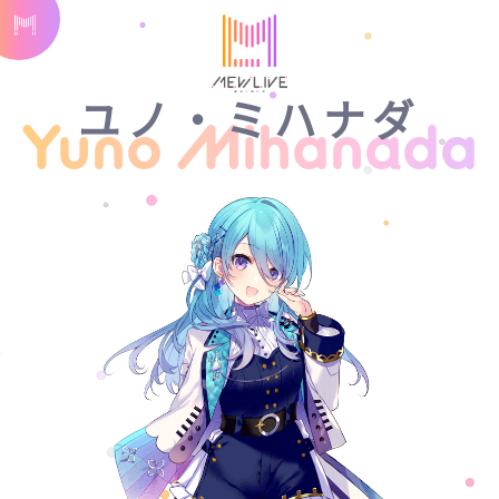
ユノ・ミハナダ
Yuno Mihanada