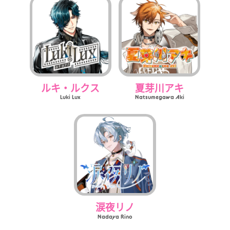
ルキ・ルクス
夏芽川アキ
Luki Lux
Natsumegawa Aki
涙夜リノ
Nadaya Rino