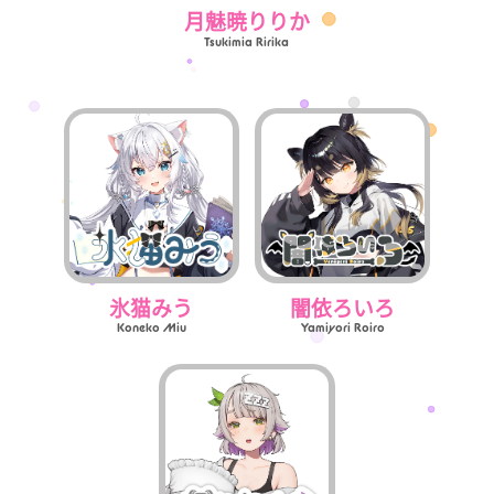
月魅暁りりか
Tsukimia Ririka
氷猫みう
闇依ろいろ
Koneko Miu
Yamiyori Roiro