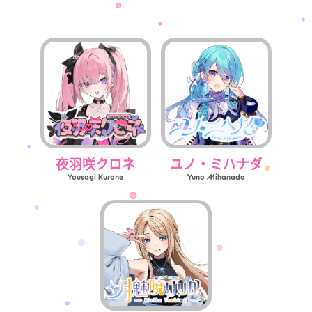
夜羽咲クロネ
ユノ・ミハナダ
Yousagi Kurone
Yuno Mihanada