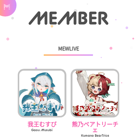
MEMBER
MEWLIVE
我王むすび
熊乃ベアトリーチ
ェ
Gaou Musubi
Kumano BearTrice