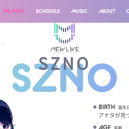
MEMBER
SCHEDULE
MUSIC
ABOUT
SZNO
SZNO
BIRTH
誕生
アナタが見
AGE
年齢