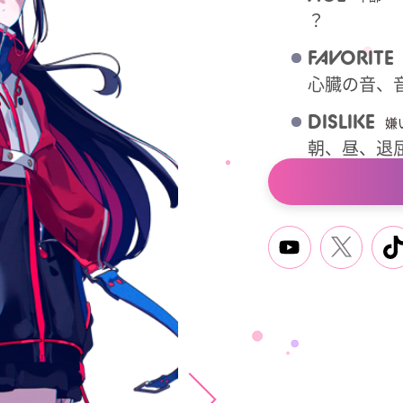
？
FAVORITE
心臓の音、
DISLIKE
嫌
朝、昼、退