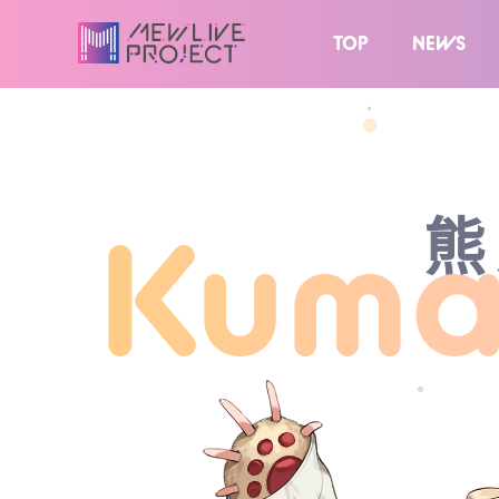
TOP
NEWS
熊
Kuma