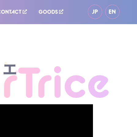
JP
EN
CONTACT
GOODS
チェ
Trice