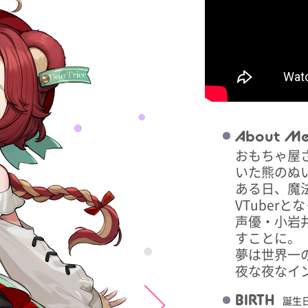
About M
おもちゃ屋
いた熊のぬ
ある日、魔
VTuberと
声優・小岩
すことに。
夢は世界一
夜な夜なイ
BIRTH
誕生