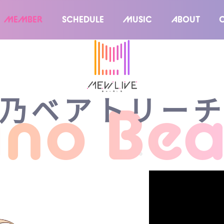
MEMBER
SCHEDULE
MUSIC
ABOUT
乃ベアトリー
no Bear