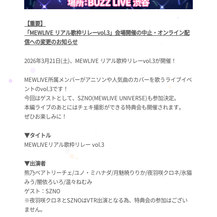
【重要】
「MEWLIVE リアル歌枠リレーvol.3」会場開催の中止・オンライン配
信への変更のお知らせ
2026年3月21日(土)、MEWLIVE リアル歌枠リレーvol.3が開催！
MEWLIVE所属メンバーがアニソンや人気曲のカバーを歌うライブイベ
ントのvol.3です！
今回はゲストとして、SZNO(MEWLIVE UNIVERSE)も参加決定。
本編ライブのあとにはチェキ撮影ができる特典会も開催されます。
ぜひお楽しみに！
▼タイトル
MEWLIVEリアル歌枠リレー vol.3
▼出演者
熊乃ベアトリーチェ/ユノ・ミハナダ/月魅暁りりか/夜羽咲クロネ/氷猫
みう/闇依ろいろ/温々ねむみ
ゲスト：SZNO
※夜羽咲クロネとSZNOはVTR出演となる為、特典会の参加はござい
ません。