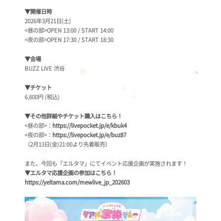
▼開催日時
2026年3月21日(土)
<昼の部>OPEN 13:00 / START 14:00
<夜の部>OPEN 17:30 / START 18:30
▼会場
BUZZ LIVE 渋谷
▼チケット
6,600円 (税込)
▼その他詳細やチケット購入はこちら！
<昼の部>：
https://livepocket.jp/e/kbuk4
<夜の部>：
https://livepocket.jp/e/buz87
（2月13日(金)21:00より先着販売）
また、今回も「エルタマ」にてイベント応援企画が実施されます！
▼エルタマ応援企画の参加はこちら！
https://yeltama.com/mewlive_jp_202603