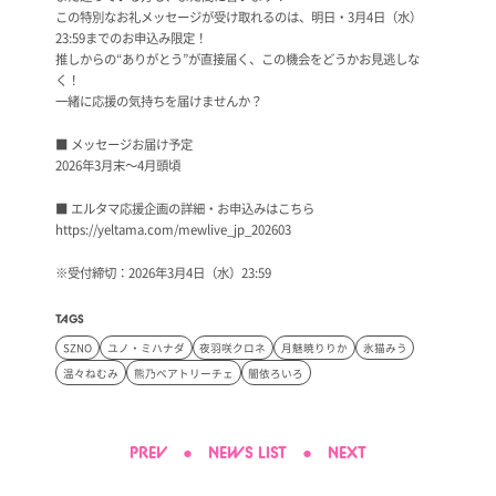
この特別なお礼メッセージが受け取れるのは、明日・3月4日（水）
23:59までのお申込み限定！
推しからの“ありがとう”が直接届く、この機会をどうかお見逃しな
く！
一緒に応援の気持ちを届けませんか？
■ メッセージお届け予定
2026年3月末～4月頭頃
■ エルタマ応援企画の詳細・お申込みはこちら
https://yeltama.com/mewlive_jp_202603
※受付締切：2026年3月4日（水）23:59
TAGS
SZNO
ユノ・ミハナダ
夜羽咲クロネ
月魅暁りりか
氷猫みう
温々ねむみ
熊乃ベアトリーチェ
闇依ろいろ
PREV
●
NEWS LIST
●
NEXT