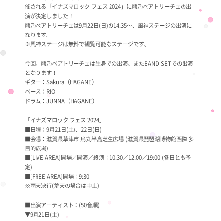
催される「イナズマロック フェス 2024」に熊乃ベアトリーチェの出
演が決定しました！
熊乃ベアトリーチェは9月22日(日)の14:35～、風神ステージの出演に
なります。
※風神ステージは無料で観覧可能なステージです。
今回、熊乃ベアトリーチェは生身での出演、またBAND SETでの出演
となります！
ギター：Sakura（HAGANE）
ベース：RIO
ドラム：JUNNA（HAGANE）
「イナズマロック フェス 2024」
■日程：9月21日(土)、22日(日)
■会場：滋賀県草津市 烏丸半島芝生広場 (滋賀県琵琶湖博物館西隣 多
目的広場)
■[LIVE AREA]開場／開演／終演：10:30／12:00／19:00 (各日とも予
定)
■[FREE AREA]開場：9:30
※雨天決行(荒天の場合は中止)
■出演アーティスト：(50音順)
▼9月21日(土)