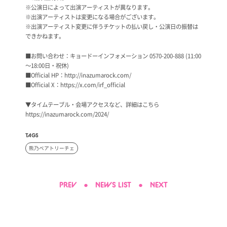
※公演日によって出演アーティストが異なります。
※出演アーティストは変更になる場合がございます。
※出演アーティスト変更に伴うチケットの払い戻し・公演日の振替は
できかねます。
■お問い合わせ：キョードーインフォメーション 0570-200-888 (11:00
～18:00日・祝休)
■Official HP：
http://inazumarock.com/
■Official X：
https://x.com/irf_official
▼タイムテーブル・会場アクセスなど、詳細はこちら
https://inazumarock.com/2024/
TAGS
熊乃ベアトリーチェ
PREV
●
NEWS LIST
●
NEXT