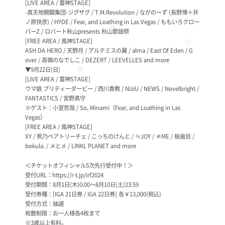
[LIVE AREA / 雷神STAGE]
-真天地開闢集団-ジグザグ / T.M.Revolution / ながのーず (長野博＋井
ノ原快彦) / HYDE / Fear, and Loathing in Las Vegas / ももいろクロー
バーZ / ロバート秋山presents 秋山歌謡祭
[FREE AREA / 風神STAGE]
ASH DA HERO / 天野月 / アルテミスの翼 / alma / East Of Eden / G
over / 高嶺のなでしこ / DEZERT / LEEVELLES and more
▼9月22日(日)
[LIVE AREA / 雷神STAGE]
ウマ娘 プリティーダービー / 西川貴教 / NiziU / NEWS / Novelbright /
FANTASTICS / 宮野真守
※ゲスト：小室哲哉 / So, Minami（Fear, and Loathing in Las
Vegas）
[FREE AREA / 風神STAGE]
XY / 熊乃ベアトリーチェ / こっちのけんと / ≒JOY / ≠ME / 板歯目 /
bokula. / メとメ / LINKL PLANET and more
＜チケットオフィシャル5次先行受付中！＞
受付URL：
https://r-t.jp/irf2024
受付期間：8月1日(木)0:00～8月10日(土)23:59
受付券種：[IGA 21日券 / IGA 22日券] 各￥13,000(税込)
受付方式：抽選
枚数制限：お一人様各4枚まで
※3歳以上有料。