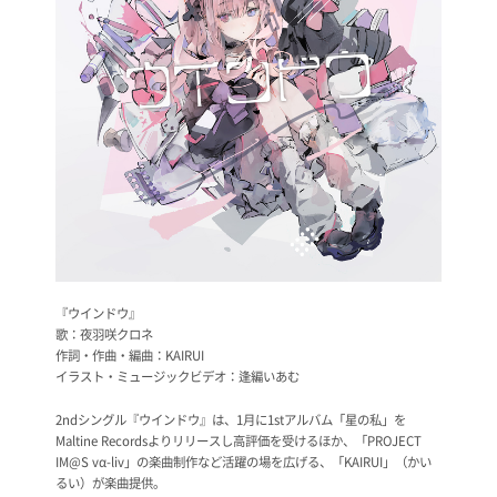
『ウインドウ』
歌：夜羽咲クロネ
作詞・作曲・編曲：KAIRUI
イラスト・ミュージックビデオ：逢編いあむ
2ndシングル『ウインドウ』は、1月に1stアルバム「星の私」を
Maltine Recordsよりリリースし高評価を受けるほか、「PROJECT
IM@S vα-liv」の楽曲制作など活躍の場を広げる、「KAIRUI」（かい
るい）が楽曲提供。