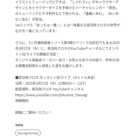
イラストとミュージックビデオは、「しぐれうい」がキャラクターデ
ザインとキャラクターボイスを手掛けたバーチャルシンガー「雨衣」
のミュージックビデオ制作などで知られる、「逢編いあむ」（あいあ
むいあむ）が担当。
1stシングル『あっちゅー魔！』とは一味異なる夜羽咲クロネの世界が
広がる一曲となっています。
さらに、3ヶ月連続楽曲リリース第3弾のリリース日前日でもある2025
年3月27日（木）に、夜羽咲クロネのYouTubeチャンネルにてオンラ
イン3Dライブの開催が決定！
オリジナル楽曲あり・カバーあり・お知らせありの内容で、昨年の3D
お披露目配信から成長した姿をお届けします。
■夜羽咲クロネ オンライン3Dライブ（タイトル未定）
日時：2025年3月27日（木）21時00分～（JST）
配信場所：夜羽咲クロネ YouTubeチャンネル
https://www.youtube.com/@Kurone_Yousagi
視聴無料
続報にご期待ください！
TAGS
Yousagi Kurone