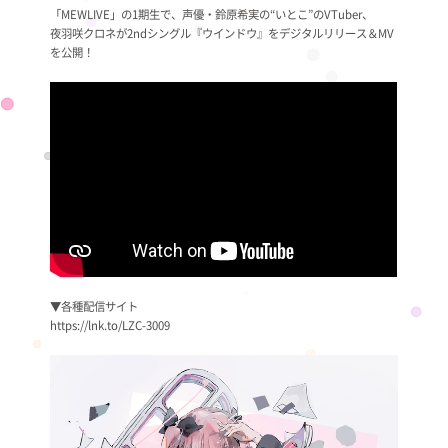
「MEWLIVE」の1期生で、声優・鈴原希実の“いとこ”のVTuber、
夜羽咲クロネが2ndシングル『ウインドウ』をデジタルリリース＆MV
を公開！
▼各種配信サイト
https://lnk.to/LZC-3009