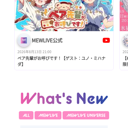
MEWLIVE公式
2026年8月13日 21:00
20
ベア先輩がお呼びです！【ゲスト：ユノ・ミハナ
【
ダ】
限
ME
What's New
ALL
MEWLIVE
MEWLIVE UNIVERSE