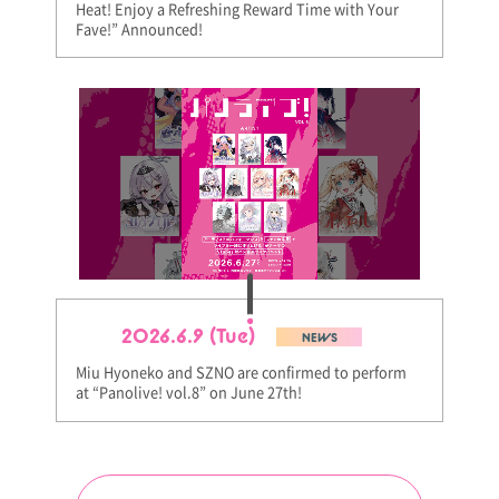
Heat! Enjoy a Refreshing Reward Time with Your
Fave!” Announced!
2026.6.9 (Tue)
NEWS
Miu Hyoneko and SZNO are confirmed to perform
at “Panolive! vol.8” on June 27th!