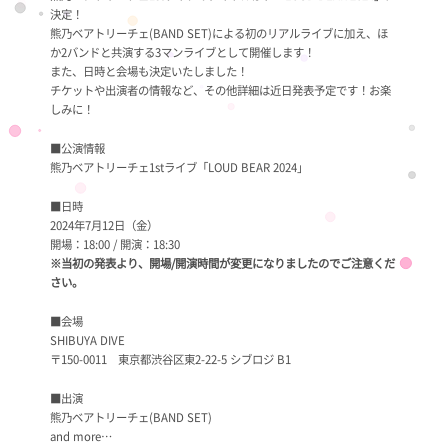
決定！
熊乃ベアトリーチェ(BAND SET)による初のリアルライブに加え、ほ
か2バンドと共演する3マンライブとして開催します！
また、日時と会場も決定いたしました！
チケットや出演者の情報など、その他詳細は近日発表予定です！お楽
しみに！
■公演情報
熊乃ベアトリーチェ1stライブ「LOUD BEAR 2024」
■日時
2024年7月12日（金）
開場：18:00 / 開演：18:30
※当初の発表より、開場/開演時間が変更になりましたのでご注意くだ
さい。
■会場
SHIBUYA DIVE
〒150-0011 東京都渋谷区東2-22-5 シブロジ B1
■出演
熊乃ベアトリーチェ(BAND SET)
and more…